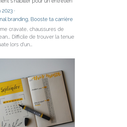
nt s'habiller pour un entretien
n 2023
·
nal branding,
Booste ta carrière
me cravate, chaussures de
 jean... Difficile de trouver la tenue
te lors d'un...