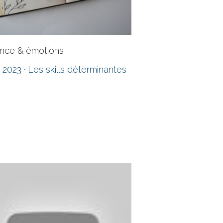
ience & émotions
n 2023
·
Les skills déterminantes