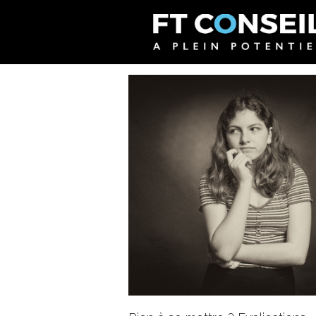
Toutes
Entreprises
Booste ta car