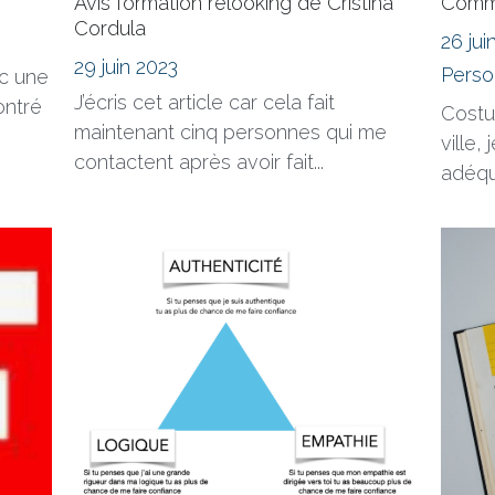
Avis formation relooking de Cristina
Comme
Cordula
26 jui
29 juin 2023
Perso
ec une
J’écris cet article car cela fait
ontré
Costu
maintenant cinq personnes qui me
ville,
contactent après avoir fait...
adéqua