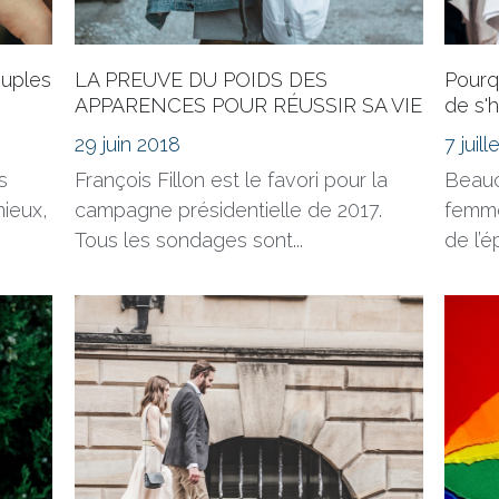
ouples
LA PREUVE DU POIDS DES
Pourq
APPARENCES POUR RÉUSSIR SA VIE
de s'h
29 juin 2018
7 juil
s
François Fillon est le favori pour la
Beauc
mieux,
campagne présidentielle de 2017.
femme
Tous les sondages sont...
de l’é