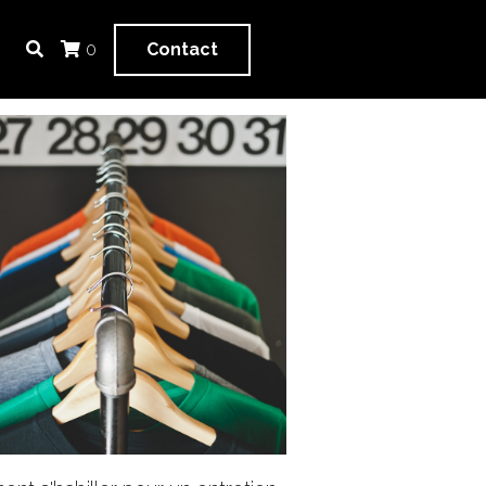
Contact
0
ls déterminantes