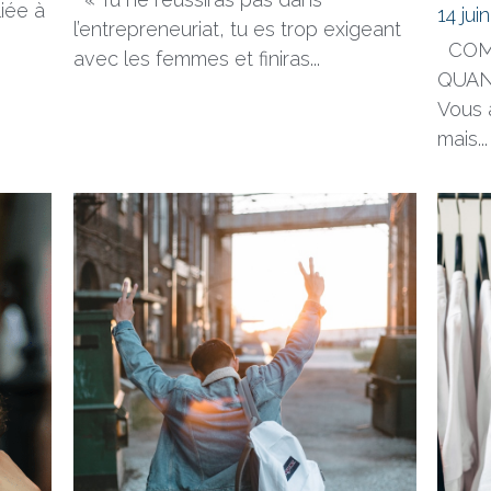
impossible ?
présen
profil
14 juin 2023
rière
renco
« Tu ne réussiras pas dans
iée à
14 jui
l’entrepreneuriat, tu es trop exigeant
COM
avec les femmes et finiras...
QUAN
Vous 
mais...