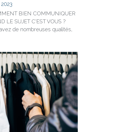
tation du livre "créer le parfait
 sur les sites et applis de
ntres
n 2023
MENT BIEN COMMUNIQUER
D LE SUJET C'EST VOUS ?
avez de nombreuses qualités,