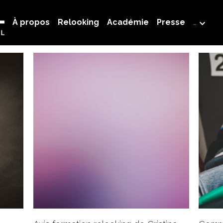
À propos
Relooking
Académie
Presse
…
rière
Atteindre ses objectifs
Personal branding
Les skil