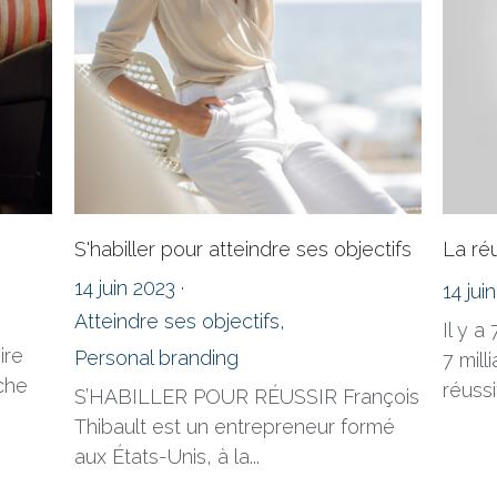
S'habiller pour atteindre ses objectifs
La ré
14 juin 2023
·
14 jui
Atteindre ses objectifs,
Il y a
ire
Personal branding
7 mill
che
réussit
S’HABILLER POUR RÉUSSIR François