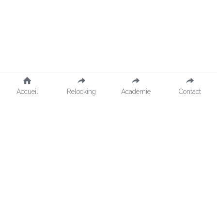
Utilisation des cookies
Nous utilisons des cookies pour assurer une
Accueil
Relooking
Académie
Contact
expérience de navigation fluide. En
acceptant, vous approuvez l'utilisation de
cookies.
En savoir plus
Accepter tout
Paramètres
Refuser Tout
À propos
Presse
Livres