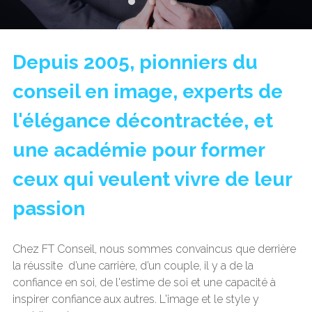
Depuis 2005, pionniers du 
conseil en image, experts de 
l'élégance décontractée, et 
une académie pour former 
ceux qui veulent vivre de leur 
passion
Chez FT Conseil, nous sommes convaincus que derrière 
la réussite  d’une carrière, d’un couple, il y a de la 
confiance en soi, de l'estime de soi et une capacité à 
inspirer confiance aux autres. L'image et le style y 