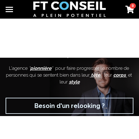
0
×
×
LES CATÉGORIES DE LA BOUTIQUE
CATÉGORIES DE BLOG
À propos
Toutes les catégories
Toutes les catégories
Relooking
Formations coach en image
Entreprises
Académie
Personal branding
Presse
L'agence
 "
pionnière
"  
pour faire progresser l
e 
nombre de 
personnes qui se sentent bien dans leur
tête
,  
leur 
corps 
et 
Booste ta carrière
Articles
leur 
style
Heureux en couple
Rechercher
Besoin d'un relooking ?
Atteindre ses objectifs
Contact
Les skills déterminantes