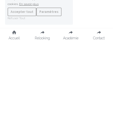
cookies.
En savoir plus
Accepter tout
Paramètres
Refuser Tout
Accueil
Relooking
Académie
Contact
À propos
Presse
Livres
Rubrique
 pour TF1
 Contact
2 rue Albéric Magnard