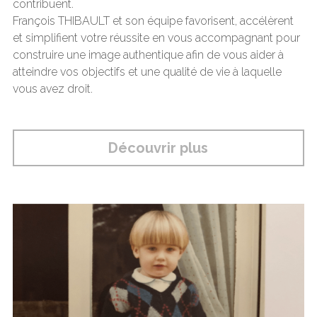
contribuent.
François THIBAULT et son équipe favorisent, accélèrent 
et simplifient votre réussite en vous accompagnant pour 
construire une image authentique afin de vous aider à 
atteindre vos objectifs et une qualité de vie à laquelle 
vous avez droit.
Découvrir plus