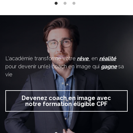
L'académie transforme votre
rêve
en 
réalité
pour devenir un(e) coach en image qui 
gagne
sa 
vie
Devenez coach en image avec
notre formation éligible CPF